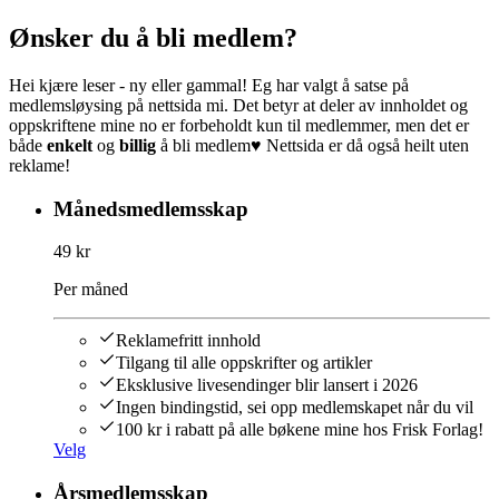
Ønsker du å bli medlem?
Hei kjære leser - ny eller gammal! Eg har valgt å satse på
medlemsløysing på nettsida mi. Det betyr at deler av innholdet og
oppskriftene mine no er forbeholdt kun til medlemmer, men det er
både
enkelt
og
billig
å bli medlem♥︎ Nettsida er då også heilt uten
reklame!
Månedsmedlemsskap
49 kr
Per måned
Reklamefritt innhold
Tilgang til alle oppskrifter og artikler
Eksklusive livesendinger blir lansert i 2026
Ingen bindingstid, sei opp medlemskapet når du vil
100 kr i rabatt på alle bøkene mine hos Frisk Forlag!
Velg
Årsmedlemsskap