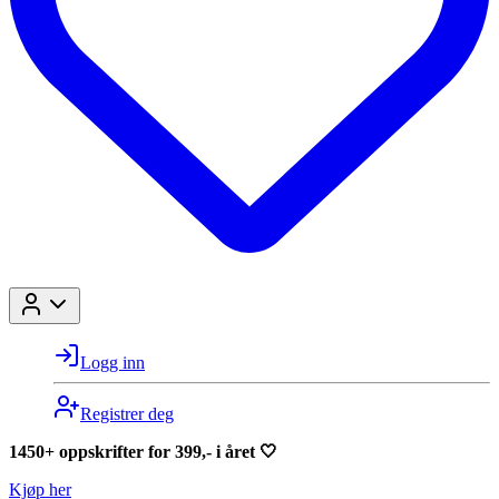
Logg inn
Registrer deg
1450+ oppskrifter for 399,- i året 🤍
Kjøp her