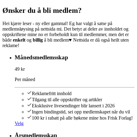
Ønsker du å bli medlem?
Hei kjære leser - ny eller gammal! Eg har valgt å satse på
medlemsløysing på nettsida mi. Det betyr at deler av innholdet og
oppskriftene mine no er forbeholdt kun til medlemmer, men det er
både
enkelt
og
billig
å bli medlem♥︎ Nettsida er då også heilt uten
reklame!
Månedsmedlemsskap
49 kr
Per måned
Reklamefritt innhold
Tilgang til alle oppskrifter og artikler
Eksklusive livesendinger blir lansert i 2026
Ingen bindingstid, sei opp medlemskapet når du vil
100 kr i rabatt på alle bøkene mine hos Frisk Forlag!
Velg
Årsmedlemsskap