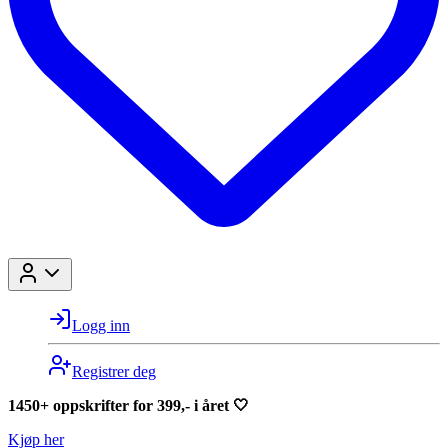
Logg inn
Registrer deg
1450+ oppskrifter for 399,- i året 🤍
Kjøp her