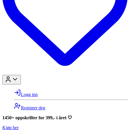
Logg inn
Registrer deg
1450+ oppskrifter for 399,- i året 🤍
Kjøp her