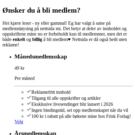
Ønsker du å bli medlem?
Hei kjære leser - ny eller gammal! Eg har valgt å satse på
medlemsløysing på nettsida mi. Det betyr at deler av innholdet og
oppskriftene mine no er forbeholdt kun til medlemmer, men det er
både
enkelt
og
billig
å bli medlem♥︎ Nettsida er då også heilt uten
reklame!
Månedsmedlemsskap
49 kr
Per måned
Reklamefritt innhold
Tilgang til alle oppskrifter og artikler
Eksklusive livesendinger blir lansert i 2026
Ingen bindingstid, sei opp medlemskapet når du vil
100 kr i rabatt på alle bøkene mine hos Frisk Forlag!
Velg
Årsmedlemsskap