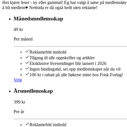
Hei kjære leser - ny eller gammal! Eg har valgt å satse på medlemsløy
å bli medlem♥︎ Nettsida er då også heilt uten reklame!
Månedsmedlemsskap
49 kr
Per måned
Reklamefritt innhold
Tilgang til alle oppskrifter og artikler
Eksklusive livesendinger blir lansert i 2026
Ingen bindingstid, sei opp medlemskapet når du vil
100 kr i rabatt på alle bøkene mine hos Frisk Forlag!
Velg
Årsmedlemsskap
399 kr
Per år
Reklamefritt innhold