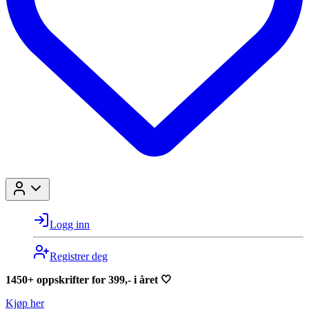
Logg inn
Registrer deg
1450+ oppskrifter for 399,- i året 🤍
Kjøp her