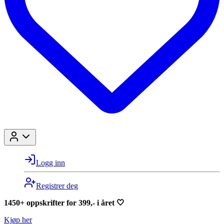
Logg inn
Registrer deg
1450+ oppskrifter for 399,- i året 🤍
Kjøp her