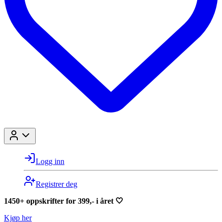
Logg inn
Registrer deg
1450+ oppskrifter for 399,- i året 🤍
Kjøp her