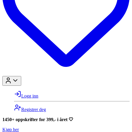
Logg inn
Registrer deg
1450+ oppskrifter for 399,- i året 🤍
Kjøp her