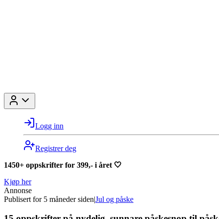
Logg inn
Registrer deg
1450+ oppskrifter for 399,- i året 🤍
Kjøp her
Annonse
Publisert for
5 måneder siden
|
Jul og påske
15 oppskrifter på nydelig, sunnare påskesnop til påsk