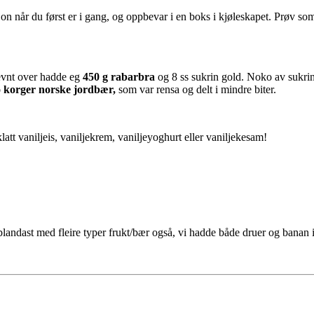
on når du først er i gang, og oppbevar i en boks i kjøleskapet. Prøv so
evnt over hadde eg
450 g rabarbra
og 8 ss sukrin gold. Noko av sukrin
 korger norske jordbær,
som var rensa og delt i mindre biter.
att vaniljeis, vaniljekrem, vaniljeyoghurt eller vaniljekesam!
blandast med fleire typer frukt/bær også, vi hadde både druer og banan i