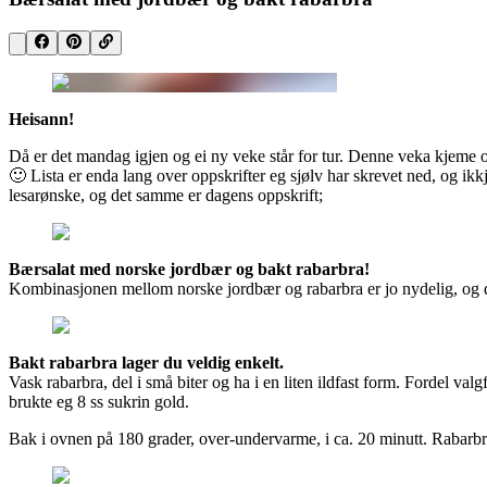
Heisann!
Då er det mandag igjen og ei ny veke står for tur. Denne veka kjeme o
🙂 Lista er enda lang over oppskrifter eg sjølv har skrevet ned, og ikkje
lesarønske, og det samme er dagens oppskrift;
Bærsalat med norske jordbær og bakt rabarbra!
Kombinasjonen mellom norske jordbær og rabarbra er jo nydelig, og den
Bakt rabarbra lager du veldig enkelt.
Vask rabarbra, del i små biter og ha i en liten ildfast form. Fordel v
brukte eg 8 ss sukrin gold.
Bak i ovnen på 180 grader, over-undervarme, i ca. 20 minutt. Rabarbrab