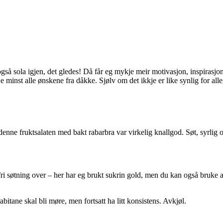
gså sola igjen, det gledes! Då får eg mykje meir motivasjon, inspirasj
 minst alle ønskene fra dåkke. Sjølv om det ikkje er like synlig for alle,
ne fruktsalaten med bakt rabarbra var virkelig knallgod. Søt, syrlig o
algfri søtning over – her har eg brukt sukrin gold, men du kan også bruk
itane skal bli møre, men fortsatt ha litt konsistens. Avkjøl.