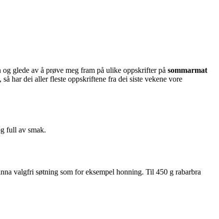
on og glede av å prøve meg fram på ulike oppskrifter på
sommarmat
 så har dei aller fleste oppskriftene fra dei siste vekene vore
g full av smak.
e anna valgfri søtning som for eksempel honning. Til 450 g rabarbra