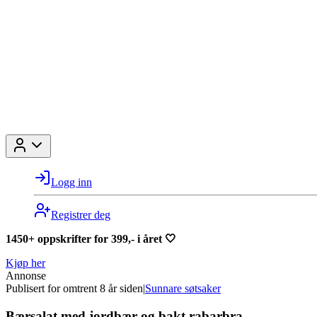
Logg inn
Registrer deg
1450+ oppskrifter for 399,- i året 🤍
Kjøp her
Annonse
Publisert for
omtrent 8 år siden
|
Sunnare søtsaker
Bærsalat med jordbær og bakt rabarbra