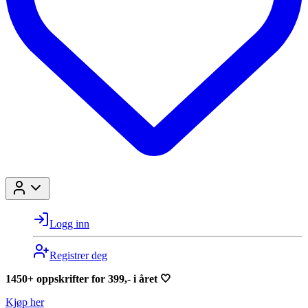
Logg inn
Registrer deg
1450+ oppskrifter for 399,- i året 🤍
Kjøp her