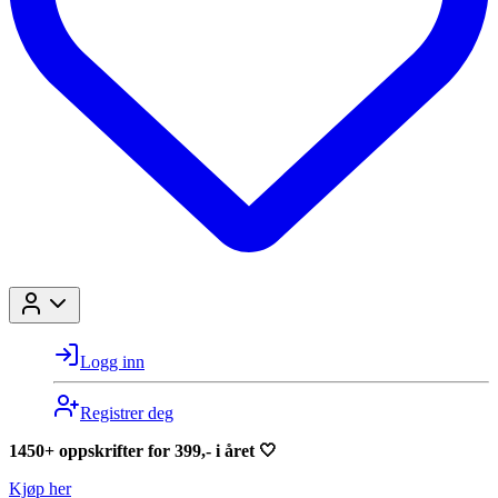
Logg inn
Registrer deg
1450+ oppskrifter for 399,- i året 🤍
Kjøp her