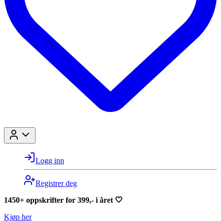
Logg inn
Registrer deg
1450+ oppskrifter for 399,- i året 🤍
Kjøp her