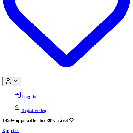
Logg inn
Registrer deg
1450+ oppskrifter for 399,- i året 🤍
Kjøp her