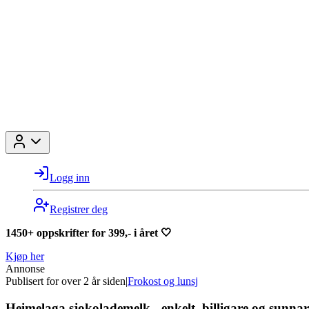
Logg inn
Registrer deg
1450+ oppskrifter for 399,- i året 🤍
Kjøp her
Annonse
Publisert for
over 2 år siden
|
Frokost og lunsj
Heimelaga sjokolademelk - enkelt, billigare og sunnar