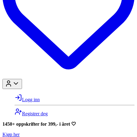
Logg inn
Registrer deg
1450+ oppskrifter for 399,- i året 🤍
Kjøp her