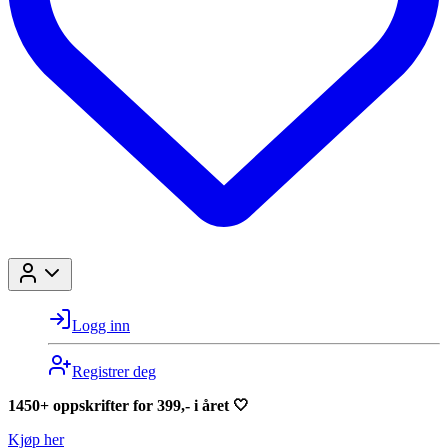
Logg inn
Registrer deg
1450+ oppskrifter for 399,- i året 🤍
Kjøp her