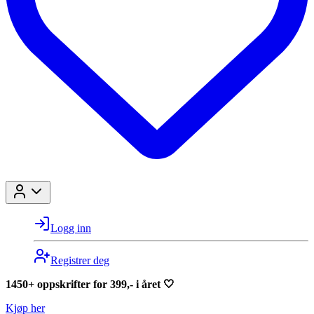
Logg inn
Registrer deg
1450+ oppskrifter for 399,- i året 🤍
Kjøp her