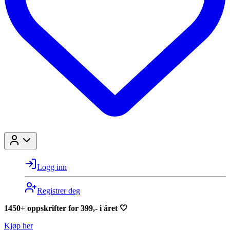
Logg inn
Registrer deg
1450+ oppskrifter for 399,- i året 🤍
Kjøp her