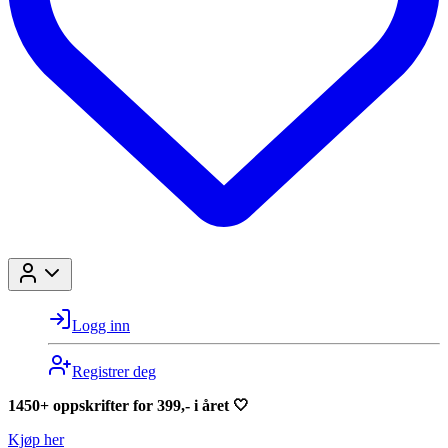
Logg inn
Registrer deg
1450+ oppskrifter for 399,- i året 🤍
Kjøp her