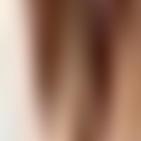
Babymat & barnemat
Enkel jordbær-ispinne med 3
ingredienser!
Sunnare søtsaker
Nydelig snickers-yoghurtis
Sunnare søtsaker
Vannmelon-is, laga i vannmelonen!
Sommarmat
Fryste yoghurtcups med jordbær og