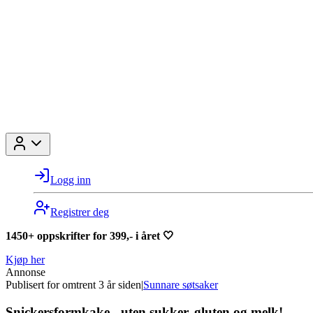
Logg inn
Registrer deg
1450+ oppskrifter for 399,- i året 🤍
Kjøp her
Annonse
Publisert for
omtrent 3 år siden
|
Sunnare søtsaker
Snickersformkake - uten sukker, gluten og melk!