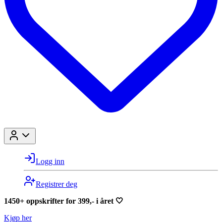
Logg inn
Registrer deg
1450+ oppskrifter for 399,- i året 🤍
Kjøp her