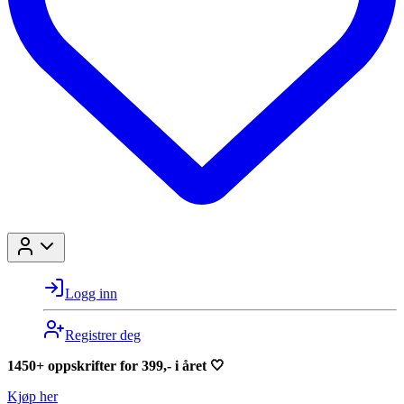
Logg inn
Registrer deg
1450+ oppskrifter for 399,- i året 🤍
Kjøp her