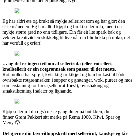
rømme/kesam om det er ønskelig. Nyt!
Eg har aldri ete og brukt så mykje sellerirot som eg har gjort den
siste måneden. Eg har alltid kjøpt og brukt sellerirota, men i en
mykje større grad no enn tidligare. Ein får eit lite spark bak og
vekker kreativiteten skikkelig til live når ein blir hekta på noko, det
har vertfall eg erfart!
… og det er ingen tvil om at sellerirota (eller rotselleri,
knollselleri) er ein rotgrønnsak som passer til det meste.
Rotknollen har sprøtt, kvitaktig fruktkjøtt og kan brukast til både
ovnsbakte rotgrønnsaker, i supper og gratenger, wok, pureer og mos,
som erstatning for fries (sellerirot-fries!), ovnsbaking og
smakstilsetning i salater og lignande.
Kjøp sellerirot du også neste gang du er på butikken, du
finner Grønt Pakkeri sitt merke på Rema 1000, Kiwi, Spar og
Meny 🙂
Del gjerne din favorittoppskrift med sellerirot, kanskje eg får