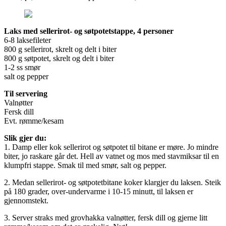
Laks med sellerirot- og søtpotetstappe, 4 personer
6-8 laksefileter
800 g sellerirot, skrelt og delt i biter
800 g søtpotet, skrelt og delt i biter
1-2 ss smør
salt og pepper
Til servering
Valnøtter
Fersk dill
Evt. rømme/kesam
Slik gjer du:
1. Damp eller kok sellerirot og søtpotet til bitane er møre. Jo mindre
biter, jo raskare går det. Hell av vatnet og mos med stavmiksar til en
klumpfri stappe. Smak til med smør, salt og pepper.
2. Medan sellerirot- og søtpotetbitane koker klargjer du laksen. Steik
på 180 grader, over-undervarme i 10-15 minutt, til laksen er
gjennomstekt.
3. Server straks med grovhakka valnøtter, fersk dill og gjerne litt