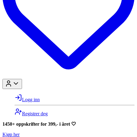
Logg inn
Registrer deg
1450+ oppskrifter for 399,- i året 🤍
Kjøp her