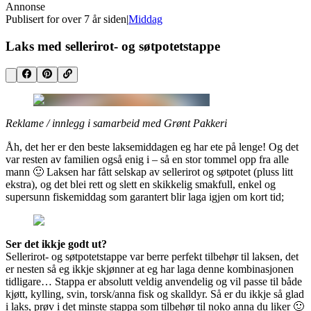
Annonse
Publisert for
over 7 år siden
|
Middag
Laks med sellerirot- og søtpotetstappe
Reklame / innlegg i samarbeid med Grønt Pakkeri
Åh, det her er den beste laksemiddagen eg har ete på lenge! Og det
var resten av familien også enig i – så en stor tommel opp fra alle
mann 🙂 Laksen har fått selskap av sellerirot og søtpotet (pluss litt
ekstra), og det blei rett og slett en skikkelig smakfull, enkel og
supersunn fiskemiddag som garantert blir laga igjen om kort tid;
Ser det ikkje godt ut?
Sellerirot- og søtpotetstappe var berre perfekt tilbehør til laksen, det
er nesten så eg ikkje skjønner at eg har laga denne kombinasjonen
tidligare… Stappa er absolutt veldig anvendelig og vil passe til både
kjøtt, kylling, svin, torsk/anna fisk og skalldyr. Så er du ikkje så glad
i laks, prøv i det minste stappa som tilbehør til noko anna du liker 🙂