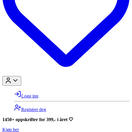
Logg inn
Registrer deg
1450+ oppskrifter for 399,- i året 🤍
Kjøp her