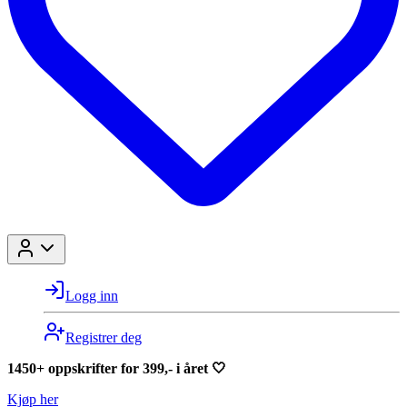
Logg inn
Registrer deg
1450+ oppskrifter for 399,- i året 🤍
Kjøp her