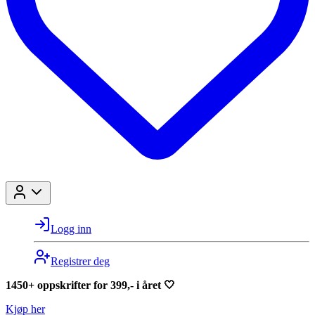
Logg inn
Registrer deg
1450+ oppskrifter for 399,- i året 🤍
Kjøp her