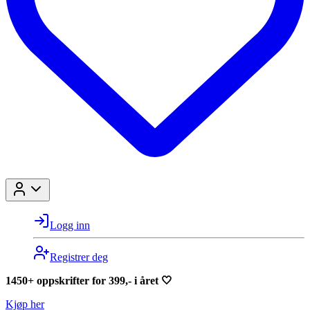
Logg inn
Registrer deg
1450+ oppskrifter for 399,- i året 🤍
Kjøp her