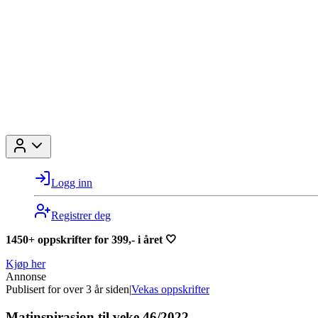
Logg inn
Registrer deg
1450+ oppskrifter for 399,- i året 🤍
Kjøp her
Annonse
Publisert for
over 3 år siden
|
Vekas oppskrifter
Matinspirasjon til veke 46/2022