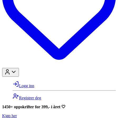
Logg inn
Registrer deg
1450+ oppskrifter for 399,- i året 🤍
Kjøp her