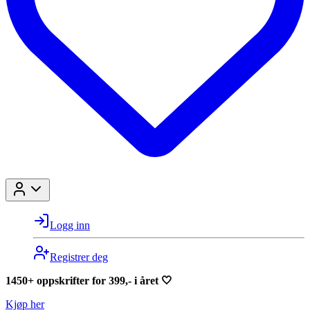
Logg inn
Registrer deg
1450+ oppskrifter for 399,- i året 🤍
Kjøp her