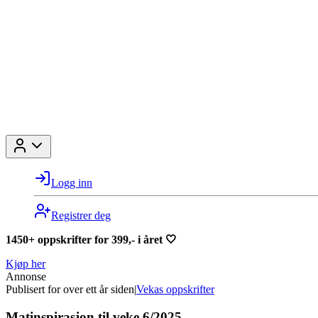
Logg inn
Registrer deg
1450+ oppskrifter for 399,- i året 🤍
Kjøp her
Annonse
Publisert for
over ett år siden
|
Vekas oppskrifter
Matinspirasjon til veke 6/2025