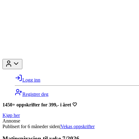
Logg inn
Registrer deg
1450+ oppskrifter for 399,- i året 🤍
Kjøp her
Annonse
Publisert for
6 måneder siden
|
Vekas oppskrifter
Matinspirasjon til veke 7/2026