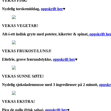
VEKAS FISK!
Nydelig torskemiddag,
oppskrift her
♥︎
VEKAS VEGETAR!
Alt-i-ett indisk gryte med poteter, kikerter & spinat,
oppskrift he
VEKAS FRUKOST/LUNSJ!
Eltefrie, grove frørundstykke,
oppskrift her
♥︎
VEKAS SUNNE SØTE!
Nydelig sjokolademousse med 3 ingredienser på 2 minutt,
oppskri
VEKAS EKSTRA!
Pico de gallo (frisk salsa),
oppskrift her
♥︎