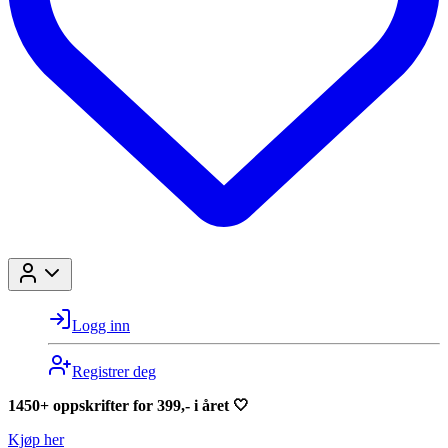
Logg inn
Registrer deg
1450+ oppskrifter for 399,- i året 🤍
Kjøp her