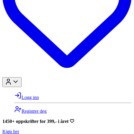
Logg inn
Registrer deg
1450+ oppskrifter for 399,- i året 🤍
Kjøp her