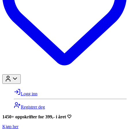
Logg inn
Registrer deg
1450+ oppskrifter for 399,- i året 🤍
Kjøp her