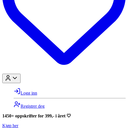
Logg inn
Registrer deg
1450+ oppskrifter for 399,- i året 🤍
Kjøp her