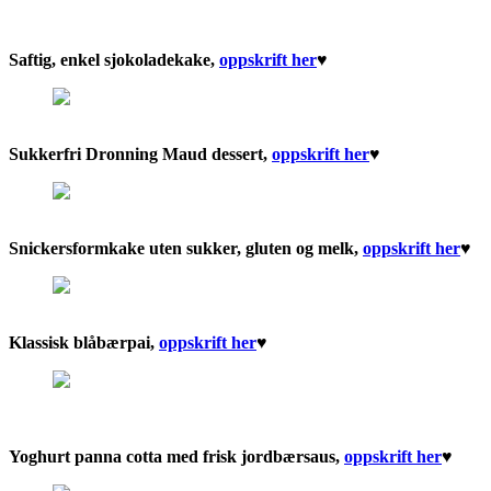
Saftig, enkel sjokoladekake,
oppskrift her
♥︎
Sukkerfri Dronning Maud dessert,
oppskrift her
♥︎
Snickersformkake uten sukker, gluten og melk,
oppskrift her
♥︎
Klassisk blåbærpai,
oppskrift her
♥︎
Yoghurt panna cotta med frisk jordbærsaus,
oppskrift her
♥︎