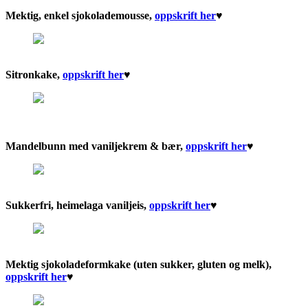
Mektig, enkel sjokolademousse,
oppskrift her
♥︎
Sitronkake,
oppskrift her
♥︎
Mandelbunn med vaniljekrem & bær,
oppskrift her
♥︎
Sukkerfri, heimelaga vaniljeis,
oppskrift her
♥︎
Mektig sjokoladeformkake (uten sukker, gluten og melk),
oppskrift her
♥︎