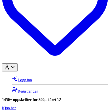
Logg inn
Registrer deg
1450+ oppskrifter for 399,- i året 🤍
Kjøp her