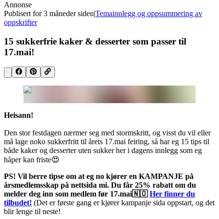
Annonse
Publisert for
3 måneder siden
|
Temainnlegg og oppsummering av
oppskrifter
15 sukkerfrie kaker & desserter som passer til
17.mai!
Heisann!
Den stor festdagen nærmer seg med stormskritt, og visst du vil eller
må lage noko sukkerfritt til årets 17.mai feiring, så har eg 15 tips til
både kaker og desserter uten sukker her i dagens innlegg som eg
håper kan friste😍
PS! Vil berre tipse om at eg no kjører en KAMPANJE på
årsmedlemsskap på nettsida mi. Du får 25% rabatt om du
melder deg inn som medlem før 17.mai🇳🇴
Her finner du
tilbudet!
(Det er første gang er kjører kampanje sida oppstart, og det
blir lenge til neste!