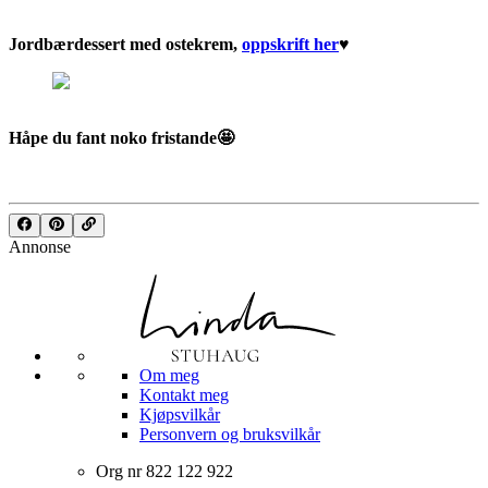
Jordbærdessert med ostekrem,
oppskrift her
♥︎
Håpe du fant noko fristande🤩
Annonse
Om meg
Kontakt meg
Kjøpsvilkår
Personvern og bruksvilkår
Org nr 822 122 922