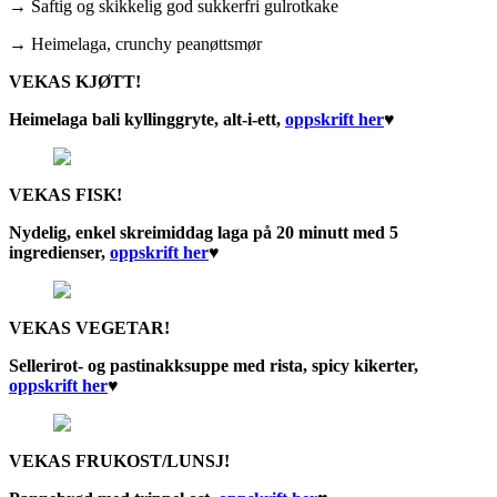
→ Saftig og skikkelig god sukkerfri gulrotkake
→ Heimelaga, crunchy peanøttsmør
VEKAS KJØTT!
Heimelaga bali kyllinggryte, alt-i-ett,
oppskrift he
r
♥︎
VEKAS FISK!
Nydelig, enkel skreimiddag laga på 20 minutt med 5
ingredienser,
oppskrift he
r
♥︎
VEKAS VEGETAR!
Sellerirot- og pastinakksuppe med rista, spicy kikerter,
oppskrift he
r
♥︎
VEKAS FRUKOST/LUNSJ!