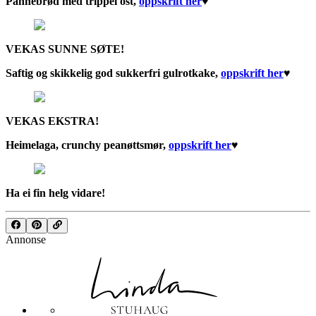
Pannebrød med trippel ost,
oppskrift he
r
♥︎
VEKAS SUNNE SØTE!
Saftig og skikkelig god sukkerfri gulrotkake,
oppskrift he
r
♥︎
VEKAS EKSTRA!
Heimelaga, crunchy peanøttsmør,
oppskrift he
r
♥︎
Ha ei fin helg vidare!
Annonse