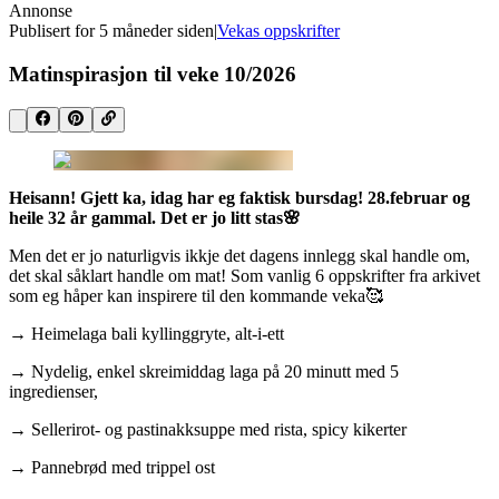
Annonse
Publisert for
5 måneder siden
|
Vekas oppskrifter
Matinspirasjon til veke 10/2026
Heisann! Gjett ka, idag har eg faktisk bursdag! 28.februar og
heile 32 år gammal. Det er jo litt stas🌸
Men det er jo naturligvis ikkje det dagens innlegg skal handle om,
det skal såklart handle om mat! Som vanlig 6 oppskrifter fra arkivet
som eg håper kan inspirere til den kommande veka🥰
→ Heimelaga bali kyllinggryte, alt-i-ett
→ Nydelig, enkel skreimiddag laga på 20 minutt med 5
ingredienser,
→ Sellerirot- og pastinakksuppe med rista, spicy kikerter
→ Pannebrød med trippel ost