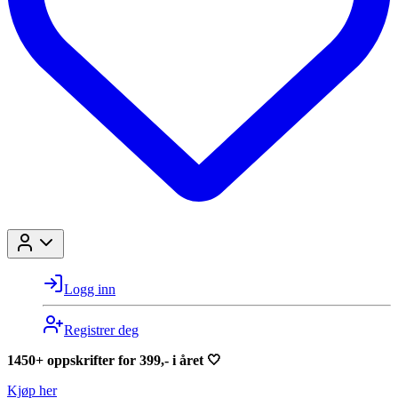
Logg inn
Registrer deg
1450+ oppskrifter for 399,- i året 🤍
Kjøp her