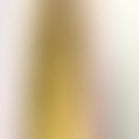
Logg inn
Registrer deg
1450+ oppskrifter for 399,- i året 🤍
Kjøp her