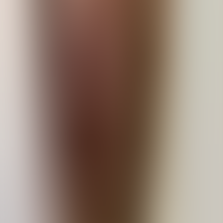
Skuleboller uten sukker
Fastelavensboller uten sukker
Sukkerfritt julebrød med spelt
Sukkerfri og fiberrike skuleboller
Om meg