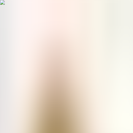
Bli medlem