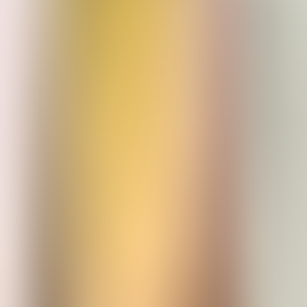
Bakst
Sorter etter
Slik lager du lussekatter uten sukker!
Tynne, sprø havrekjeks - nydelige
med brunost!
Saftige bananmuffins med
sjokoladetopping