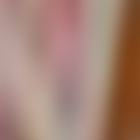
Sommarmat
Nydelig sommarsalat med jordbær,
fetaost & balsamico
Sunnare søtsaker
Vannmelon-is, laga i vannmelonen!
Søtsaker
Fryst yoghurtknekk med kvit
sjokolade & bær