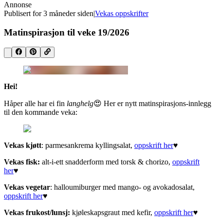
Annonse
Publisert for
3 måneder siden
|
Vekas oppskrifter
Matinspirasjon til veke 19/2026
Hei!
Håper alle har ei fin
langhelg
😍 Her er nytt matinspirasjons-innlegg
til den kommande veka:
Vekas kjøtt
: parmesankrema kyllingsalat,
oppskrift her
♥︎
Vekas fisk:
alt-i-ett snadderform med torsk & chorizo,
oppskrift
her
♥︎
Vekas vegetar
: halloumiburger med mango- og avokadosalat,
oppskrift her
♥︎
Vekas frukost/lunsj:
kjøleskapsgraut med kefir,
oppskrift her
♥︎