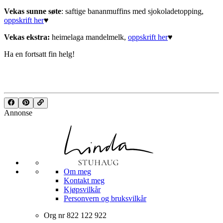
Vekas sunne søte
: saftige bananmuffins med sjokoladetopping,
oppskrift her
♥︎
Vekas ekstra:
heimelaga mandelmelk,
oppskrift her
♥︎
Ha en fortsatt fin helg!
Annonse
Om meg
Kontakt meg
Kjøpsvilkår
Personvern og bruksvilkår
Org nr 822 122 922