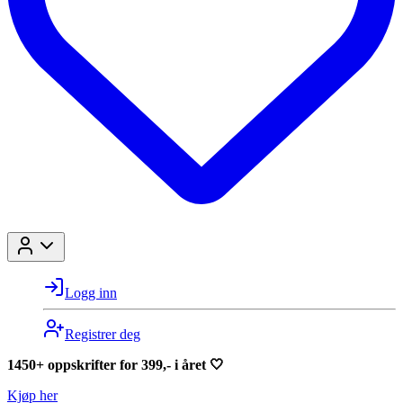
Logg inn
Registrer deg
1450+ oppskrifter for 399,- i året 🤍
Kjøp her